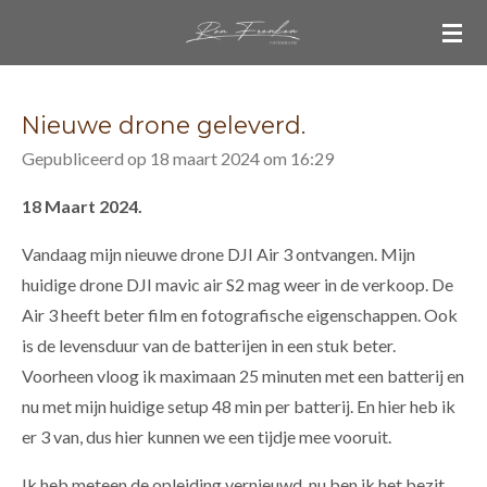
Ga
direct
naar
de
Nieuwe drone geleverd.
hoofdinhoud
Gepubliceerd op 18 maart 2024 om 16:29
18 Maart
2024.
Vandaag mijn nieuwe drone DJI Air 3 ontvangen. Mijn
huidige drone DJI mavic air S2 mag weer in de verkoop. De
Air 3 heeft beter film en fotografische eigenschappen. Ook
is de levensduur van de batterijen in een stuk beter.
Voorheen vloog ik maximaan 25 minuten met een batterij en
nu met mijn huidige setup 48 min per batterij. En hier heb ik
er 3 van, dus hier kunnen we een tijdje mee vooruit.
Ik heb meteen de opleiding vernieuwd, nu ben ik het bezit