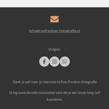
info@ronfrenken-fotografie.nl
Volgen:
F
I
W
a
n
h
c
s
a
e
t
t
Dank je wel voor je interesse in Ron Frenken-fotografie
b
a
s
o
g
A
o
r
p
Ik leg waardevolle momenten vast die je een leven lang zult
k
a
p
koesteren.
m