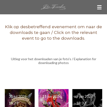
Ga
direct
naar
de
Klik op desbetreffend evenement om naar de
downloads te gaan / Click on the relevant
hoofdinhoud
event to go to the downloads.
Uitleg voor het downloaden van je foto's / Explanation for
downloading photos
31 jul 2026
11 jun 2026
9 jun 2026
14:23
18:38
18:37