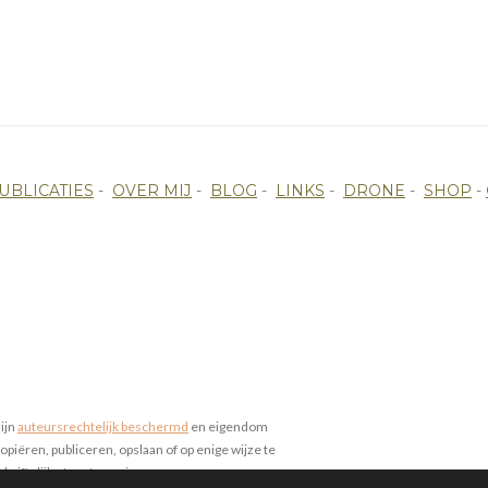
UBLICATIES
-
OVER MIJ
-
BLOG
-
LINKS
-
DRONE
-
SHOP
-
zijn
auteursrechtelijk beschermd
en eigendom
piëren, publiceren, opslaan of op enige wijze te
chriftelijke toestemming.