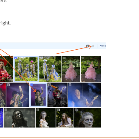
ere.
ight.