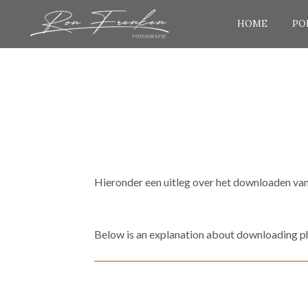
Ga
HOME
PO
direct
naar
de
hoofdinhoud
Hieronder een uitleg over het downloaden van f
Below is an explanation about downloading pho