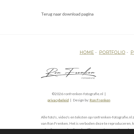
Terug naar download pagina
HOME
-
PORTFOLIO
-
P
©2026 ronfrenken-fotografie.nl |
privacybeleid
| Design by:
Ron Frenken
Alle foto's, video's en teksten op ronfrenken-fotografie.nl 
van Ron Frenken. Het is verboden deze te reproduceren, ko
gebruiken, zowel online als offline, zonder voorafgaande s