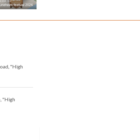
load, "High
e, "High