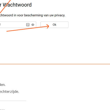
den.
chterzijde.