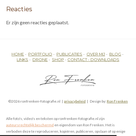
Reacties
Er zijn geen reacties geplaatst.
HOME
-
PORTFOLIO
-
PUBLICATIES
-
OVER MIJ
-
BLOG
-
LINKS
-
DRONE
-
SHOP
-
CONTACT -
DOWNLOADS
©2026 ronfrenken-fotografie.nl |
privacybeleid
| Design by:
Ron Frenken
Alle foto's, video's en teksten op ronfrenken-fotografie.nl zijn
auteursrechtelijk beschermd
en eigendom van Ron Frenken. Het is
verboden deze te reproduceren, kopiëren, publiceren, opslaan of op enige