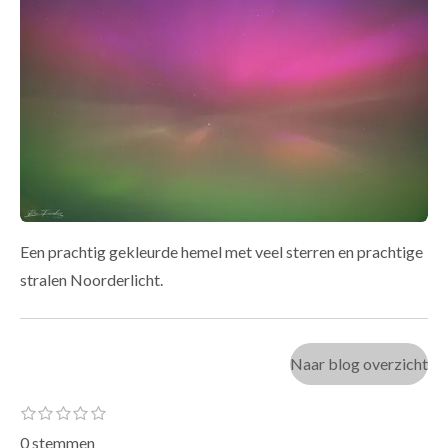
Een prachtig gekleurde hemel met veel sterren en prachtige
stralen Noorderlicht.
Naar blog overzicht
S
1
2
3
4
5
R
s
s
s
s
s
t
a
0 stemmen
t
t
t
t
t
e