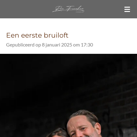
Ga
direct
naar
de
Een eerste bruiloft
hoofdinhoud
Gepubliceerd op 8 januari 2025 om 17:30