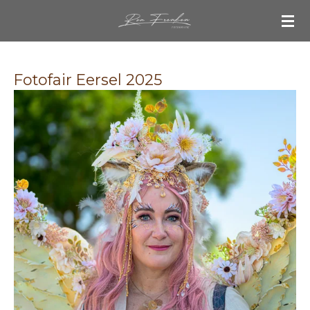
Ga
direct
naar
de
Fotofair Eersel 2025
hoofdinhoud