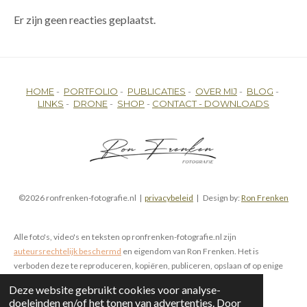
Er zijn geen reacties geplaatst.
HOME
-
PORTFOLIO
-
PUBLICATIES
-
OVER MIJ
-
BLOG
-
LINKS
-
DRONE
-
SHOP
-
CONTACT -
DOWNLOADS
©2026 ronfrenken-fotografie.nl |
privacybeleid
| Design by:
Ron Frenken
Alle foto's, video's en teksten op ronfrenken-fotografie.nl zijn
auteursrechtelijk beschermd
en eigendom van Ron Frenken. Het is
verboden deze te reproduceren, kopiëren, publiceren, opslaan of op enige
wijze te gebruiken, zowel online als offline, zonder voorafgaande
Deze website gebruikt cookies voor analyse-
schriftelijke toestemming.
doeleinden en/of het tonen van advertenties. Door