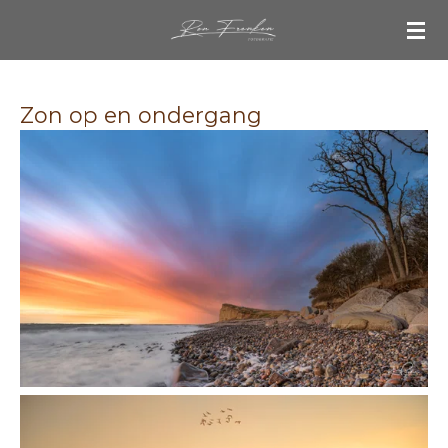
Ga
direct
naar
de
Zon op en ondergang
hoofdinhoud