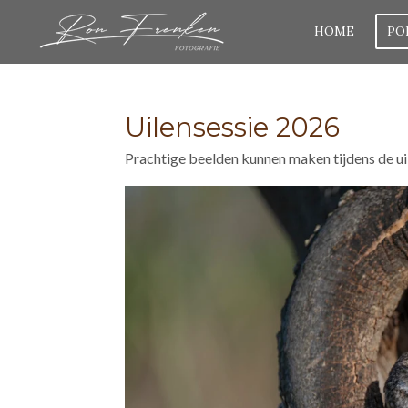
Ga
HOME
PO
direct
naar
de
Uilensessie 2026
hoofdinhoud
Prachtige beelden kunnen maken tijdens de ui