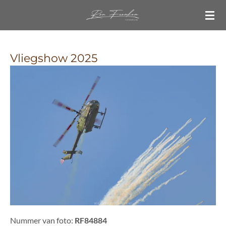
Ga
direct
naar
de
Vliegshow 2025
hoofdinhoud
Nummer van foto:
RF84884