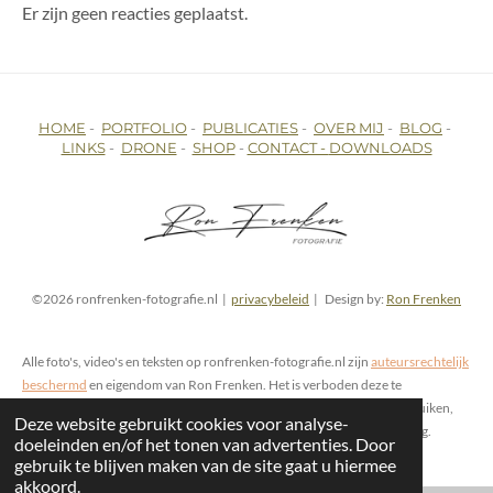
Er zijn geen reacties geplaatst.
HOME
-
PORTFOLIO
-
PUBLICATIES
-
OVER MIJ
-
BLOG
-
LINKS
-
DRONE
-
SHOP
-
CONTACT -
DOWNLOADS
©2026 ronfrenken-fotografie.nl |
privacybeleid
| Design by:
Ron Frenken
Alle foto's, video's en teksten op ronfrenken-fotografie.nl zijn
auteursrechtelijk
beschermd
en eigendom van Ron Frenken. Het is verboden deze te
reproduceren, kopiëren, publiceren, opslaan of op enige wijze te gebruiken,
Deze website gebruikt cookies voor analyse-
zowel online als offline, zonder voorafgaande schriftelijke toestemming.
doeleinden en/of het tonen van advertenties. Door
gebruik te blijven maken van de site gaat u hiermee
akkoord.