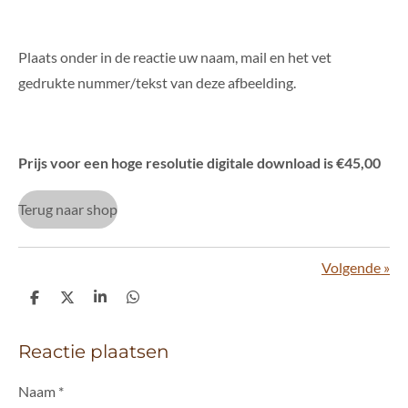
Plaats onder in de reactie uw naam, mail en het vet
gedrukte nummer/tekst van deze afbeelding.
Prijs voor een hoge resolutie digitale download is €45,00
Terug naar shop
Volgende
»
D
D
S
D
e
e
h
e
l
e
a
l
e
l
r
e
Reactie plaatsen
n
e
n
Naam *