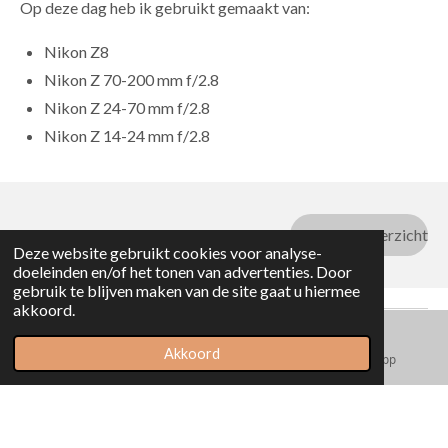
Op deze dag heb ik gebruikt gemaakt van:
Nikon Z8
Nikon Z 70-200 mm f/2.8
Nikon Z 24-70 mm f/2.8
Nikon Z 14-24 mm f/2.8
Naar blog overzicht
Deze website gebruikt cookies voor analyse-
doeleinden en/of het tonen van advertenties. Door
gebruik te blijven maken van de site gaat u hiermee
akkoord.
«
Vorige
Volgende
»
Akkoord
E-mailadres
Facebook
WhatsApp
Reactie plaatsen
Naam *