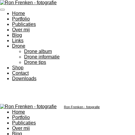
Ga
direct
Home
naar
Portfolio
de
Publicaties
hoofdinhoud
Over mij
Blog
Links
Drone
Drone album
Drone informatie
Drone tips
Shop
Contact
Downloads
Ron Frenken - fotografie
Home
Portfolio
Publicaties
Over mij
Blog