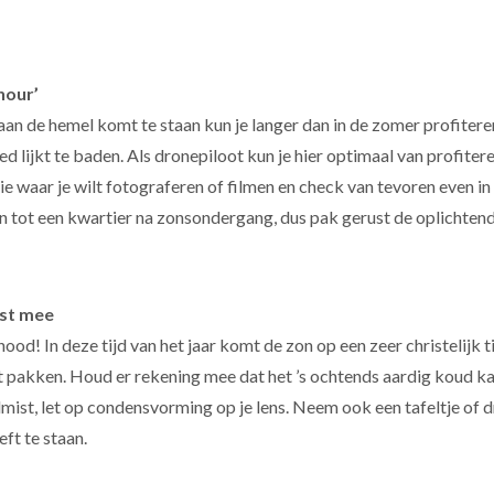
hour’
 aan de hemel komt te staan kun je langer dan in de zomer profiteren
 lijkt te baden. Als dronepiloot kun je hier optimaal van profitere
waar je wilt fotograferen of filmen en check van tevoren even in 
n tot een kwartier na zonsondergang, dus pak gerust de oplichten
mst mee
ood! In deze tijd van het jaar komt de zon op een zeer christelijk ti
pakken. Houd er rekening mee dat het ’s ochtends aardig koud kan
mist, let op condensvorming op je lens. Neem ook een tafeltje of 
eft te staan.