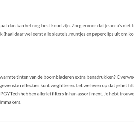
gaat dan kan het nog best koud zijn. Zorg ervoor dat je accu’s niet
k (haal daar wel eerst alle sleutels, muntjes en paperclips uit om k
 de warmte tinten van de boombladeren extra benadrukken? Overwe
ngewenste reflecties kunt wegfilteren. Let wel even op dat je het filte
s PGYTech hebben allerlei filters in hun assortiment. Je hebt tro
filmmakers.