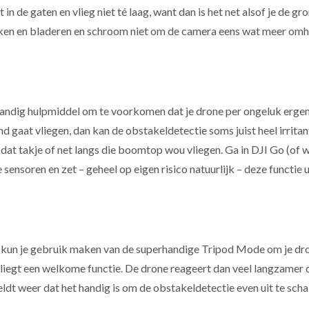
in de gaten en vlieg niet té laag, want dan is het net alsof je de
kken en bladeren en schroom niet om de camera eens wat meer omho
ndig hulpmiddel om te voorkomen dat je drone per ongeluk ergens 
d gaat vliegen, dan kan de obstakeldetectie soms juist heel irritan
gs dat takje of net langs die boomtop wou vliegen. Ga in DJI Go (of 
ensoren en zet – geheel op eigen risico natuurlijk – deze functie ui
 kun je gebruik maken van de superhandige Tripod Mode om je dro
n vliegt een welkome functie. De drone reageert dan veel langzamer
dt weer dat het handig is om de obstakeldetectie even uit te scha