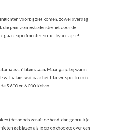
lkenluchten voorbij ziet komen, zowel overdag
d: die paar zonnestralen die net door de
 te gaan experimenteren met hyperlapse!
tomatisch’ laten staan. Maar ga je bij warm
de witbalans wat naar het blauwe spectrum te
de 5.600 en 6.000 Kelvin.
aken (desnoods vanuit de hand, dan gebruik je
schieten geblazen als je op ooghoogte over een