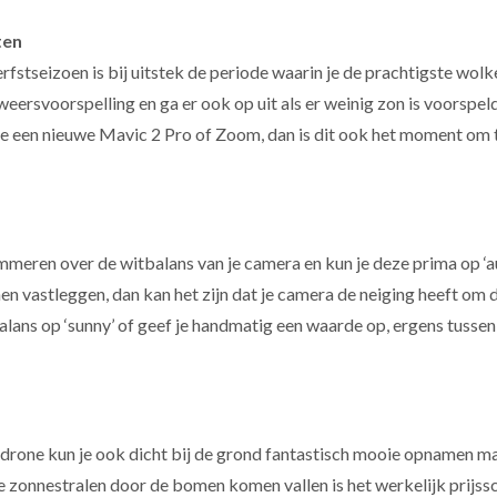
ten
erfstseizoen is bij uitstek de periode waarin je de prachtigste wo
 weersvoorspelling en ga er ook op uit als er weinig zon is voorspel
je een nieuwe Mavic 2 Pro of Zoom, dan is dit ook het moment om
meren over de witbalans van je camera en kun je deze prima op ‘au
n vastleggen, dan kan het zijn dat je camera de neiging heeft om 
ans op ‘sunny’ of geef je handmatig een waarde op, ergens tussen 
n drone kun je ook dicht bij de grond fantastisch mooie opnamen m
 de zonnestralen door de bomen komen vallen is het werkelijk prijs