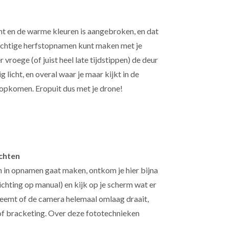
ht en de warme kleuren is aangebroken, en dat
achtige herfstopnamen kunt maken met je
r vroege (of juist heel late tijdstippen) de deur
g licht, en overal waar je maar kijkt in de
n opkomen. Eropuit dus met je drone!
ichten
n in opnamen gaat maken, ontkom je hier bijna
lichting op manual) en kijk op je scherm wat er
 neemt of de camera helemaal omlaag draait,
 of bracketing. Over deze fototechnieken