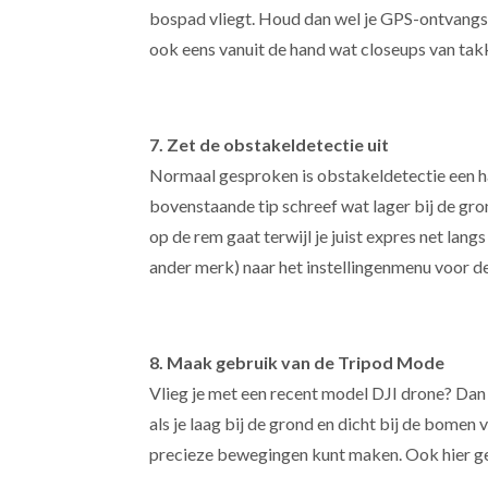
bospad vliegt. Houd dan wel je GPS-ontvangst 
ook eens vanuit de hand wat closeups van ta
7. Zet de obstakeldetectie uit
Normaal gesproken is obstakeldetectie een ha
bovenstaande tip schreef wat lager bij de gron
op de rem gaat terwijl je juist expres net lan
ander merk) naar het instellingenmenu voor de s
8. Maak gebruik van de Tripod Mode
Vlieg je met een recent model DJI drone? Dan
als je laag bij de grond en dicht bij de bome
precieze bewegingen kunt maken. Ook hier gel