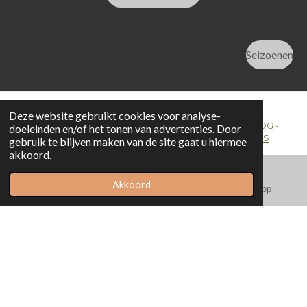
Seizoenen
Deze website gebruikt cookies voor analyse-
HOME
-
PORTFOLIO
-
PUBLICATIES
-
OVER MIJ
-
BLOG
-
doeleinden en/of het tonen van advertenties. Door
LINKS
-
DRONE
-
SHOP
-
CONTACT -
DOWNLOADS
gebruik te blijven maken van de site gaat u hiermee
akkoord.
Akkoord
E-mailadres
Facebook
WhatsApp
©2026 ronfrenken-fotografie.nl |
privacybeleid
| Design by:
Ron Frenken
Alle foto's, video's en teksten op ronfrenken-fotografie.nl zijn
auteursrechtelijk beschermd
en eigendom van Ron Frenken. Het is
verboden deze te reproduceren, kopiëren, publiceren, opslaan of op enige