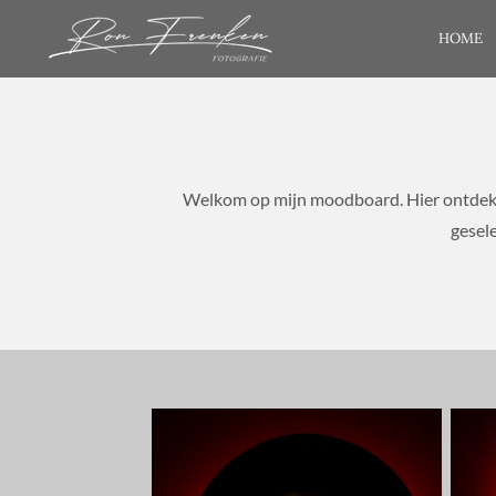
Ga
HOME
direct
naar
de
hoofdinhoud
Welkom op mijn moodboard. Hier ontdek je 
gesele