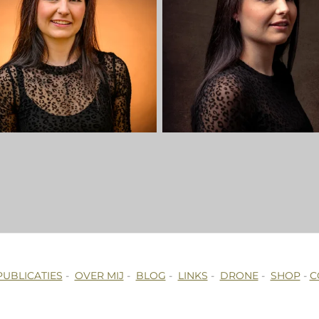
PUBLICATIES
-
OVER MIJ
-
BLOG
-
LINKS
-
DRONE
-
SHOP
-
C