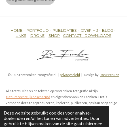
HOME
-
PORTFOLIO
-
PUBLICATIES
-
OVER MIJ
-
BLOG
-
LINKS
-
DRONE
-
SHOP
-
CONTACT -
DOWNLOADS
©2026 ronfrenken-fotografie.nl |
privacybeleid
| Design by:
Ron Frenken
Alle foto's, video's en teksten op ronfrenken-fotografie.nl zijn
auteursrechtelijk beschermd
en eigendom van Ron Frenken. Het is
verboden deze te reproduceren, kopiëren, publiceren, opslaan of op enige
wijze te gebruiken, zowel online als offline, zonder voorafgaande
Deze website gebruikt cookies voor analyse-
schriftelijke toestemming.
doeleinden en/of het tonen van advertenties. Door
gebruik te blijven maken van de site gaat u hiermee