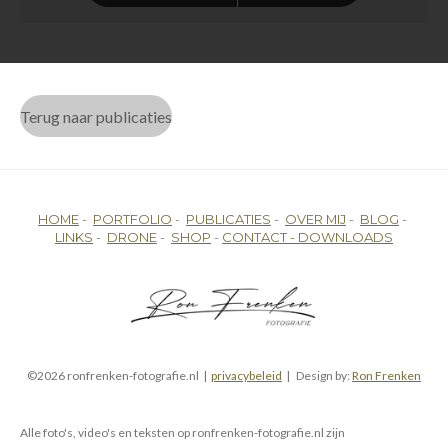
Terug naar publicaties
HOME
-
PORTFOLIO
-
PUBLICATIES
-
OVER MIJ
-
BLOG
-
LINKS
-
DRONE
-
SHOP
-
CONTACT -
DOWNLOADS
©2026 ronfrenken-fotografie.nl |
privacybeleid
| Design by:
Ron Frenken
Alle foto's, video's en teksten op ronfrenken-fotografie.nl zijn