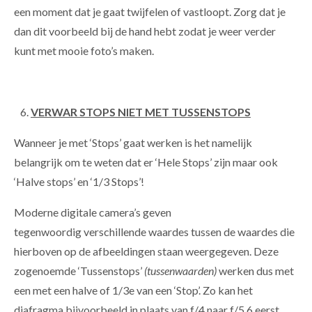
een moment dat je gaat twijfelen of vastloopt. Zorg dat je
dan dit voorbeeld bij de hand hebt zodat je weer verder
kunt met mooie foto’s maken.
VERWAR STOPS NIET MET TUSSENSTOPS
Wanneer je met ‘Stops’ gaat werken is het namelijk
belangrijk om te weten dat er ‘Hele Stops’ zijn maar ook
‘Halve stops’ en ‘1/3 Stops’!
Moderne digitale camera’s geven
tegenwoordig verschillende waardes tussen de waardes die
hierboven op de afbeeldingen staan weergegeven. Deze
zogenoemde ‘Tussenstops’
(tussenwaarden)
werken dus met
een met een halve of 1/3e van een ‘Stop’. Zo kan het
diafragma bijvoorbeeld in plaats van f/4 naar f/5.6 eerst