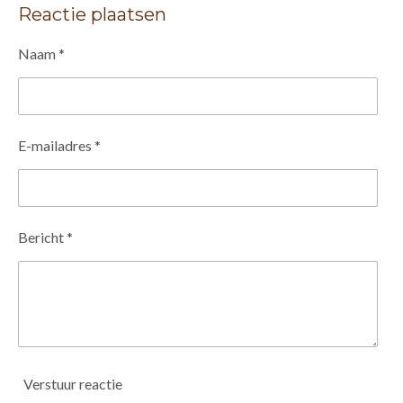
e
l
r
e
Reactie plaatsen
n
e
n
e
r
Naam *
r
e
n
E-mailadres *
Bericht *
Verstuur reactie