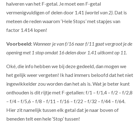
halveren van het F-getal. Je moet een F-getal
vermenigvuldigen of delen door 1.41
(wortel van 2)
. Dat is
meteen de reden waarom ‘Hele Stops’ met stapjes van
factor 1.414 lopen!
Voorbeeld:
Wanneer je van f/16 naar f/11 gaat vergroot je de
opening met 1 stop omdat 16 delen door 1.41 uitkomt op 11.
Oké, die info hebben we bij deze gedeeld, dan mogen we
het gelijk weer vergeten! Ik had immers beloofd dat het niet
ingewikkelder zou worden dan het als is. Wat je beter kunt
onthouden is dit rijtje met F-getallen: f/1 – f/1,4 – f/2 – f/2,8
– f/4 – f/5,6 – f/8 – f/11 – f/16 – f/22 – f/32 – f/44 – f/64.
Hier zit namelijk tussen elk getal dat je naar boven of
beneden telt een hele ‘Stop’ tussen!