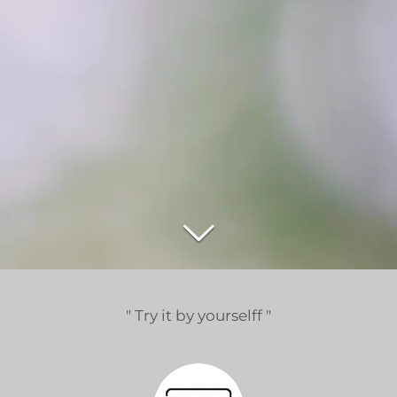
" Try it by yourselff "