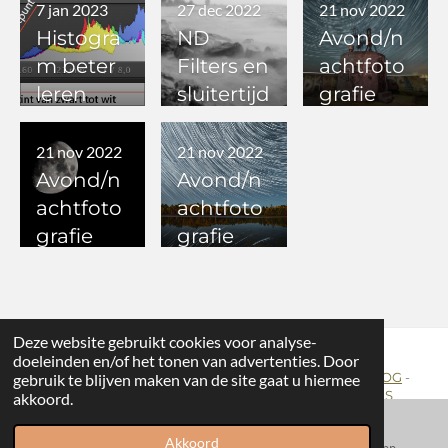
op
7 jan 2023
27 dec 2022
21 nov 2022
Histogra
ND
Avond/n
m beter
Filters en
achtfoto
leren
sluitertijd
grafie
lezen
en
deel 1
21 nov 2022
21 nov 2022
Avond/n
Avond/n
achtfoto
achtfoto
grafie
grafie
deel 2
deel 3
Deze website gebruikt cookies voor analyse-
doeleinden en/of het tonen van advertenties. Door
HOME
-
PORTFOLIO
-
PUBLICATIES
-
OVER MIJ
-
BLOG
-
gebruik te blijven maken van de site gaat u hiermee
LINKS
-
DRONE
-
SHOP
-
CONTACT -
DOWNLOADS
akkoord.
Akkoord
E-mailadres
Facebook
WhatsApp