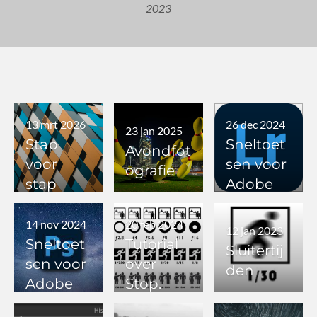
2023
13 mrt 2026
26 dec 2024
23 jan 2025
Stap
Sneltoet
Avondfot
voor
sen voor
ografie
stap
Adobe
flitsen
Lightroo
m Classic
14 nov 2024
20 feb 2024
12 jan 2023
Sneltoet
Tutorial
Sluitertij
sen voor
over
den
Adobe
Stop.
Photosh